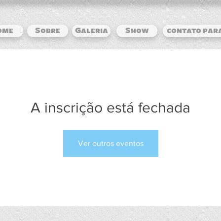
ome
Sobre
Galeria
Show
contato par
A inscrição está fechada
Ver outros eventos