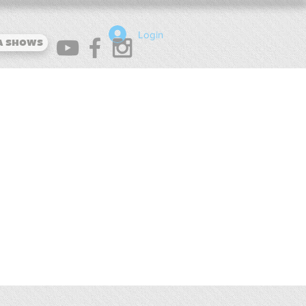
Login
a shows